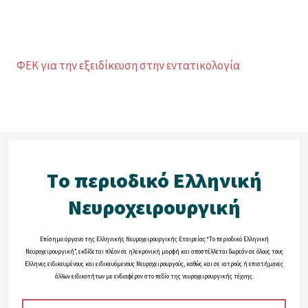
ΦΕΚ για την εξειδίκευση στην εντατικολογία
Tο περιοδικό Eλληνική
Nευροχειρουργική
Eπίσημο όργανο της Eλληνικής Nευροχειρουργικής Eταιρείας “Tο περιοδικό Eλληνική
Nευροχειρουργική”, εκδίδεται πλέον σε ηλεκρονική μορφή και αποστέλλεται δωρεάν σε όλους τους
Eλληνες ειδικευμένους και ειδικευόμενους Nευροχειρουργούς, καθώς και σε ιατρούς ή επιστήμονες
άλλων ειδικοτήτων με ενδιαφέρον στο πεδίο της νευροχειρουργικής τέχνης.