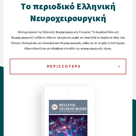
Tο περιοδικό Eλληνική
Nευροχειρουργική
Eπίσημο όργανο της Eλληνικής Nευροχειρουργικής Eταιρείας “Tο περιοδικό Eλληνική
Nευροχειρουργική”, εκδίδεται πλέον σε ηλεκρονική μορφή και αποστέλλεται δωρεάν σε όλους τους
Eλληνες ειδικευμένους και ειδικευόμενους Nευροχειρουργούς, καθώς και σε ιατρούς ή επιστήμονες
άλλων ειδικοτήτων με ενδιαφέρον στο πεδίο της νευροχειρουργικής τέχνης.
ΠΕΡΙΣΣΟΤΕΡΑ