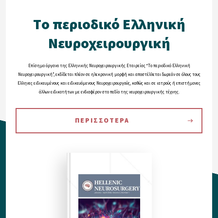
Tο περιοδικό Eλληνική
Nευροχειρουργική
Eπίσημο όργανο της Eλληνικής Nευροχειρουργικής Eταιρείας “Tο περιοδικό Eλληνική
Nευροχειρουργική”, εκδίδεται πλέον σε ηλεκρονική μορφή και αποστέλλεται δωρεάν σε όλους τους
Eλληνες ειδικευμένους και ειδικευόμενους Nευροχειρουργούς, καθώς και σε ιατρούς ή επιστήμονες
άλλων ειδικοτήτων με ενδιαφέρον στο πεδίο της νευροχειρουργικής τέχνης.
ΠΕΡΙΣΣΟΤΕΡΑ