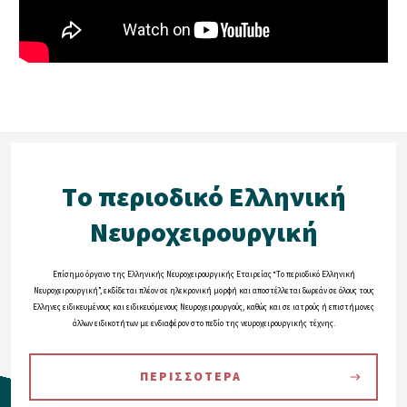
Tο περιοδικό Eλληνική
Nευροχειρουργική
Eπίσημο όργανο της Eλληνικής Nευροχειρουργικής Eταιρείας “Tο περιοδικό Eλληνική
Nευροχειρουργική”, εκδίδεται πλέον σε ηλεκρονική μορφή και αποστέλλεται δωρεάν σε όλους τους
Eλληνες ειδικευμένους και ειδικευόμενους Nευροχειρουργούς, καθώς και σε ιατρούς ή επιστήμονες
άλλων ειδικοτήτων με ενδιαφέρον στο πεδίο της νευροχειρουργικής τέχνης.
ΠΕΡΙΣΣΟΤΕΡΑ