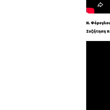
Ν. Φόρογλο
Συζήτηση π