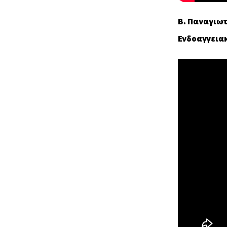
Β. Παναγιω
Ενδοαγγεια