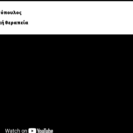
τόπουλος
κή θεραπεία