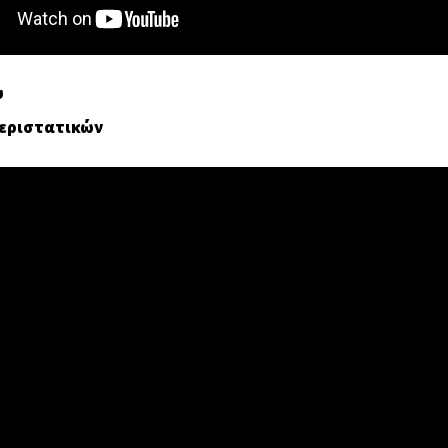
υ
εριστατικών