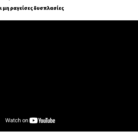
ι μη ραγείσες δυσπλασίες