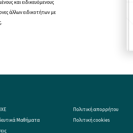
μένους και ειδικευόμενους
ονες άλλων ειδικοτήτων με
.
NXE
Πολιτική απορρήτου
δευτικά Μαθήματα
Πολιτική cookies
εις