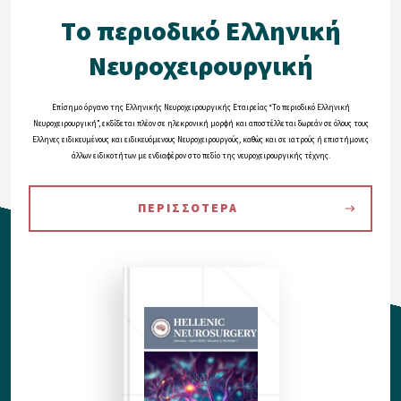
Tο περιοδικό Eλληνική
Nευροχειρουργική
Eπίσημο όργανο της Eλληνικής Nευροχειρουργικής Eταιρείας “Tο περιοδικό Eλληνική
Nευροχειρουργική”, εκδίδεται πλέον σε ηλεκρονική μορφή και αποστέλλεται δωρεάν σε όλους τους
Eλληνες ειδικευμένους και ειδικευόμενους Nευροχειρουργούς, καθώς και σε ιατρούς ή επιστήμονες
άλλων ειδικοτήτων με ενδιαφέρον στο πεδίο της νευροχειρουργικής τέχνης.
ΠΕΡΙΣΣΟΤΕΡΑ